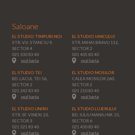
Saloane
EL STUDIO TIMPURI NOI
EL STUDIO IANCULUI
STR. V.V. STANCIU 9,
STR. MIHAI BRAVU 112,
SECTOR 4
SECTOR 2
021 330 83 40
031 405 83 40
vezi harta
vezi harta
EL STUDIO TEI
EL STUDIO MOSILOR
BD. LACUL TEI 56,
CALEA MOSILOR 260,
SECTOR 2
SECTOR 2
021 242 83 40
021 210 83 40
vezi harta
vezi harta
EL STUDIO UNIRII
EL STUDIO LUJERULUI
STR. SF. VINERI 23,
BD. IULIU MANIU NR. 55,
SECTOR 3
SECTOR 6
021 321 83 40
021 430 83 40
vezi harta
vezi harta