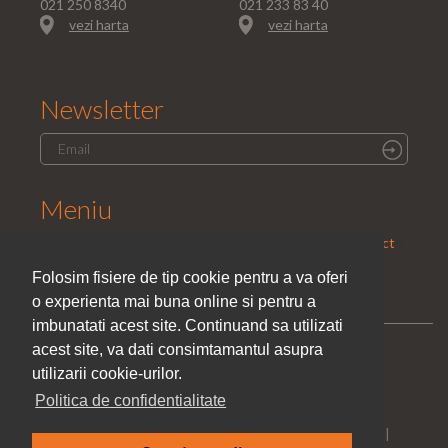
021 250 8340
021 233 83 40
vezi harta
vezi harta
Newsletter
Meniu
Home
|
Saloane
|
Parteneri
|
Promotii
|
Cariera
|
Contact
|
Politica de confidentialitate
Folosim fisiere de tip cookie pentru a va oferi
o experienta mai buna online si pentru a
imbunatati acest site. Continuand sa utilizati
acest site, va dati consimtamantul asupra
utilizarii cookie-urilor.
Politica de confidentialitate
Toate drepturile rezervate © El Studio Style 2005 - 2026 |