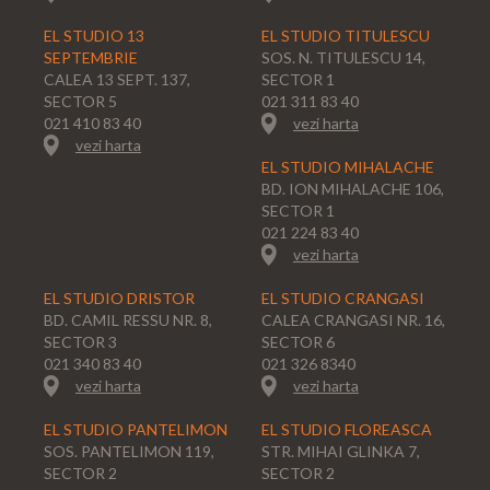
EL STUDIO 13
EL STUDIO TITULESCU
SEPTEMBRIE
SOS. N. TITULESCU 14,
CALEA 13 SEPT. 137,
SECTOR 1
SECTOR 5
021 311 83 40
021 410 83 40
vezi harta
vezi harta
EL STUDIO MIHALACHE
BD. ION MIHALACHE 106,
SECTOR 1
021 224 83 40
vezi harta
EL STUDIO DRISTOR
EL STUDIO CRANGASI
BD. CAMIL RESSU NR. 8,
CALEA CRANGASI NR. 16,
SECTOR 3
SECTOR 6
021 340 83 40
021 326 8340
vezi harta
vezi harta
EL STUDIO PANTELIMON
EL STUDIO FLOREASCA
SOS. PANTELIMON 119,
STR. MIHAI GLINKA 7,
SECTOR 2
SECTOR 2