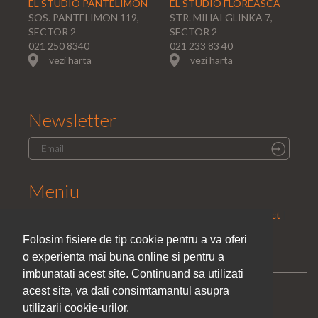
EL STUDIO PANTELIMON
EL STUDIO FLOREASCA
SOS. PANTELIMON 119,
STR. MIHAI GLINKA 7,
SECTOR 2
SECTOR 2
021 250 8340
021 233 83 40
vezi harta
vezi harta
Newsletter
Meniu
Home
|
Saloane
|
Parteneri
|
Promotii
|
Cariera
|
Contact
|
Politica de confidentialitate
Folosim fisiere de tip cookie pentru a va oferi
o experienta mai buna online si pentru a
imbunatati acest site. Continuand sa utilizati
acest site, va dati consimtamantul asupra
utilizarii cookie-urilor.