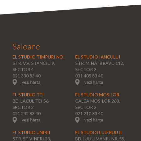
Saloane
EL STUDIO TIMPURI NOI
EL STUDIO IANCULUI
STR. V.V. STANCIU 9,
STR. MIHAI BRAVU 112,
SECTOR 4
SECTOR 2
021 330 83 40
031 405 83 40
vezi harta
vezi harta
EL STUDIO TEI
EL STUDIO MOSILOR
BD. LACUL TEI 56,
CALEA MOSILOR 260,
SECTOR 2
SECTOR 2
021 242 83 40
021 210 83 40
vezi harta
vezi harta
EL STUDIO UNIRII
EL STUDIO LUJERULUI
STR. SF. VINERI 23,
BD. IULIU MANIU NR. 55,