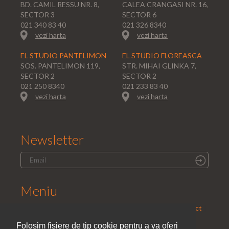
BD. CAMIL RESSU NR. 8,
CALEA CRANGASI NR. 16,
SECTOR 3
SECTOR 6
021 340 83 40
021 326 8340
vezi harta
vezi harta
EL STUDIO PANTELIMON
EL STUDIO FLOREASCA
SOS. PANTELIMON 119,
STR. MIHAI GLINKA 7,
SECTOR 2
SECTOR 2
021 250 8340
021 233 83 40
vezi harta
vezi harta
Newsletter
Meniu
Home
|
Saloane
|
Parteneri
|
Promotii
|
Cariera
|
Contact
|
Politica de confidentialitate
Folosim fisiere de tip cookie pentru a va oferi