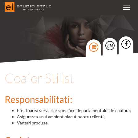
Toggl
navig
EN
Coafor Stilist
Responsabilitati:
Efectuarea serviciilor specifice departamentului de coafura;
Asigurarea unui ambient placut pentru clienti;
Vanzari produse.