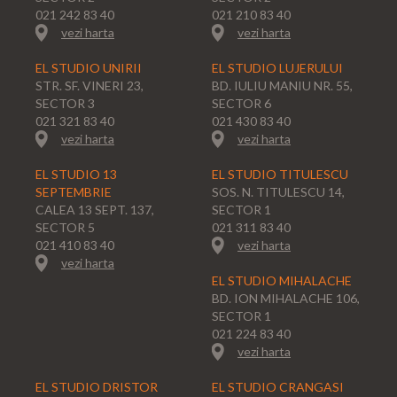
021 242 83 40
021 210 83 40
vezi harta
vezi harta
EL STUDIO UNIRII
EL STUDIO LUJERULUI
STR. SF. VINERI 23,
BD. IULIU MANIU NR. 55,
SECTOR 3
SECTOR 6
021 321 83 40
021 430 83 40
vezi harta
vezi harta
EL STUDIO 13
EL STUDIO TITULESCU
SEPTEMBRIE
SOS. N. TITULESCU 14,
CALEA 13 SEPT. 137,
SECTOR 1
SECTOR 5
021 311 83 40
021 410 83 40
vezi harta
vezi harta
EL STUDIO MIHALACHE
BD. ION MIHALACHE 106,
SECTOR 1
021 224 83 40
vezi harta
EL STUDIO DRISTOR
EL STUDIO CRANGASI