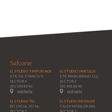
Saloane
EL STUDIO TIMPURI NOI
EL STUDIO IANCULUI
STR. V.V. STANCIU 9,
STR. MIHAI BRAVU 112,
SECTOR 4
SECTOR 2
021 330 83 40
031 405 83 40
vezi harta
vezi harta
EL STUDIO TEI
EL STUDIO MOSILOR
BD. LACUL TEI 56,
CALEA MOSILOR 260,
SECTOR 2
SECTOR 2