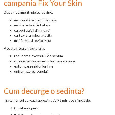
campania Fix Your Skin
Dupa tratament, pielea devine:
mai curata si mai luminoasa
mai neteda si hidratata
cu pori vizibil diminuati
cu textura imbunatatita
mai ferma si revitalizata
Aceste ritualuri ajuta si la:
reducerea excesului de sebum
imbunatatirea aspectului pielii acneice
estomparea ridurilor fine
uniformizarea tenului
Cum decurge o sedinta?
Tratamentul dureaza aproximativ
75
minute
si include:
Curatarea pielii