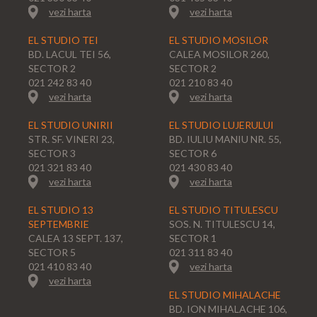
vezi harta
vezi harta
EL STUDIO TEI
EL STUDIO MOSILOR
BD. LACUL TEI 56,
CALEA MOSILOR 260,
SECTOR 2
SECTOR 2
021 242 83 40
021 210 83 40
vezi harta
vezi harta
EL STUDIO UNIRII
EL STUDIO LUJERULUI
STR. SF. VINERI 23,
BD. IULIU MANIU NR. 55,
SECTOR 3
SECTOR 6
021 321 83 40
021 430 83 40
vezi harta
vezi harta
EL STUDIO 13
EL STUDIO TITULESCU
SEPTEMBRIE
SOS. N. TITULESCU 14,
CALEA 13 SEPT. 137,
SECTOR 1
SECTOR 5
021 311 83 40
021 410 83 40
vezi harta
vezi harta
EL STUDIO MIHALACHE
BD. ION MIHALACHE 106,