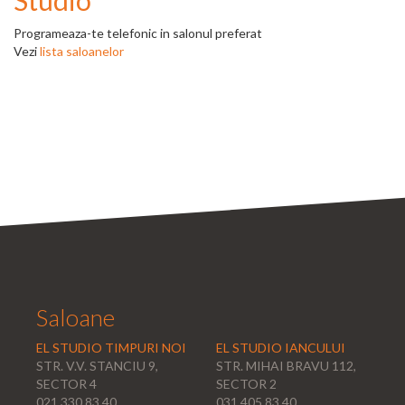
Studio
Programeaza-te telefonic in salonul preferat
Vezi
lista saloanelor
Saloane
EL STUDIO TIMPURI NOI
EL STUDIO IANCULUI
STR. V.V. STANCIU 9,
STR. MIHAI BRAVU 112,
SECTOR 4
SECTOR 2
021 330 83 40
031 405 83 40