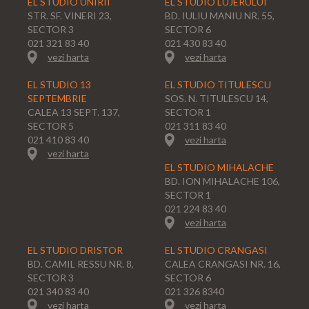
EL STUDIO UNIRII
EL STUDIO LUJERULUI
STR. SF. VINERI 23,
BD. IULIU MANIU NR. 55,
SECTOR 3
SECTOR 6
021 321 83 40
021 430 83 40
vezi harta
vezi harta
EL STUDIO 13
EL STUDIO TITULESCU
SEPTEMBRIE
SOS. N. TITULESCU 14,
CALEA 13 SEPT. 137,
SECTOR 1
SECTOR 5
021 311 83 40
021 410 83 40
vezi harta
vezi harta
EL STUDIO MIHALACHE
BD. ION MIHALACHE 106,
SECTOR 1
021 224 83 40
vezi harta
EL STUDIO DRISTOR
EL STUDIO CRANGASI
BD. CAMIL RESSU NR. 8,
CALEA CRANGASI NR. 16,
SECTOR 3
SECTOR 6
021 340 83 40
021 326 8340
vezi harta
vezi harta