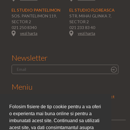
EL STUDIO PANTELIMON
EL STUDIO FLOREASCA
SOS. PANTELIMON 119,
STR. MIHAI GLINKA 7,
SECTOR 2
SECTOR 2
021 250 8340
021 233 83 40
vezi harta
vezi harta
Newsletter
Meniu
Home
|
Saloane
|
Parteneri
|
Promotii
|
Cariera
|
Contact
|
Politica de confidentialitate
Folosim fisiere de tip cookie pentru a va oferi
o experienta mai buna online si pentru a
imbunatati acest site. Continuand sa utilizati
acest site, va dati consimtamantul asupra