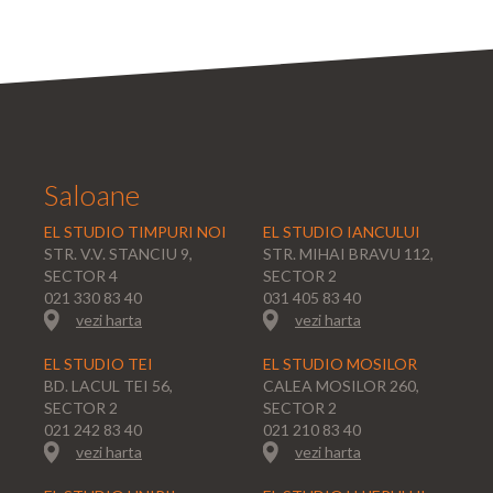
Saloane
EL STUDIO TIMPURI NOI
EL STUDIO IANCULUI
STR. V.V. STANCIU 9,
STR. MIHAI BRAVU 112,
SECTOR 4
SECTOR 2
021 330 83 40
031 405 83 40
vezi harta
vezi harta
EL STUDIO TEI
EL STUDIO MOSILOR
BD. LACUL TEI 56,
CALEA MOSILOR 260,
SECTOR 2
SECTOR 2
021 242 83 40
021 210 83 40
vezi harta
vezi harta