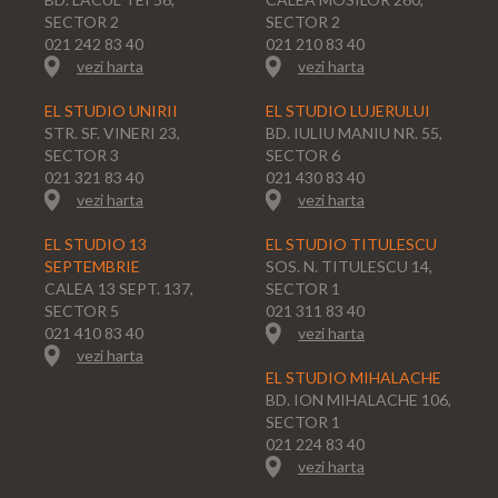
SECTOR 2
SECTOR 2
021 242 83 40
021 210 83 40
vezi harta
vezi harta
EL STUDIO UNIRII
EL STUDIO LUJERULUI
STR. SF. VINERI 23,
BD. IULIU MANIU NR. 55,
SECTOR 3
SECTOR 6
021 321 83 40
021 430 83 40
vezi harta
vezi harta
EL STUDIO 13
EL STUDIO TITULESCU
SEPTEMBRIE
SOS. N. TITULESCU 14,
CALEA 13 SEPT. 137,
SECTOR 1
SECTOR 5
021 311 83 40
021 410 83 40
vezi harta
vezi harta
EL STUDIO MIHALACHE
BD. ION MIHALACHE 106,
SECTOR 1
021 224 83 40
vezi harta