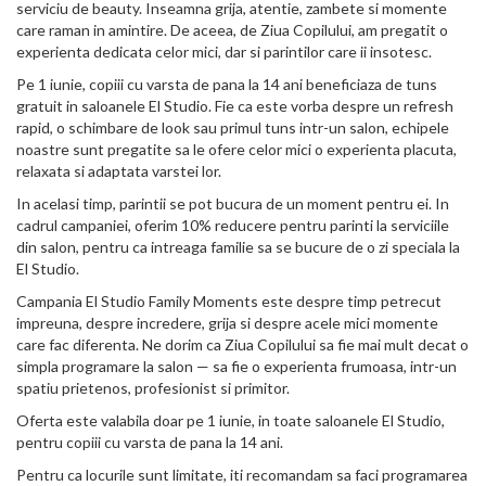
serviciu de beauty. Inseamna grija, atentie, zambete si momente
care raman in amintire. De aceea, de Ziua Copilului, am pregatit o
experienta dedicata celor mici, dar si parintilor care ii insotesc.
Pe 1 iunie, copiii cu varsta de pana la 14 ani beneficiaza de tuns
gratuit in saloanele El Studio. Fie ca este vorba despre un refresh
rapid, o schimbare de look sau primul tuns intr-un salon, echipele
noastre sunt pregatite sa le ofere celor mici o experienta placuta,
relaxata si adaptata varstei lor.
In acelasi timp, parintii se pot bucura de un moment pentru ei. In
cadrul campaniei, oferim 10% reducere pentru parinti la serviciile
din salon, pentru ca intreaga familie sa se bucure de o zi speciala la
El Studio.
Campania El Studio Family Moments este despre timp petrecut
impreuna, despre incredere, grija si despre acele mici momente
care fac diferenta. Ne dorim ca Ziua Copilului sa fie mai mult decat o
simpla programare la salon — sa fie o experienta frumoasa, intr-un
spatiu prietenos, profesionist si primitor.
Oferta este valabila doar pe 1 iunie, in toate saloanele El Studio,
pentru copiii cu varsta de pana la 14 ani.
Pentru ca locurile sunt limitate, iti recomandam sa faci programarea