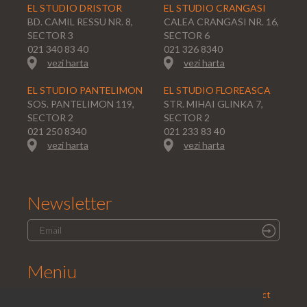
EL STUDIO DRISTOR
EL STUDIO CRANGASI
BD. CAMIL RESSU NR. 8,
CALEA CRANGASI NR. 16,
SECTOR 3
SECTOR 6
021 340 83 40
021 326 8340
vezi harta
vezi harta
EL STUDIO PANTELIMON
EL STUDIO FLOREASCA
SOS. PANTELIMON 119,
STR. MIHAI GLINKA 7,
SECTOR 2
SECTOR 2
021 250 8340
021 233 83 40
vezi harta
vezi harta
Newsletter
Meniu
Home
|
Saloane
|
Parteneri
|
Promotii
|
Cariera
|
Contact
|