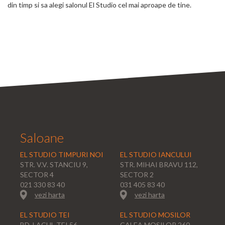
din timp si sa alegi salonul El Studio cel mai aproape de tine.
Saloane
EL STUDIO TIMPURI NOI
EL STUDIO IANCULUI
STR. V.V. STANCIU 9,
STR. MIHAI BRAVU 112,
SECTOR 4
SECTOR 2
021 330 83 40
031 405 83 40
vezi harta
vezi harta
EL STUDIO TEI
EL STUDIO MOSILOR
BD. LACUL TEI 56,
CALEA MOSILOR 260,