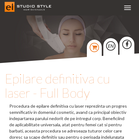
Toggl
navig
EN
Epilare definitiva cu
laser - Full Body
Procedura de epilare definitiva cu laser reprezinta un progres
semnificativ in domeniul cosmetic, avand ca principal obiectiv
indepartarea parului nedorit de pe intregul corp. Beneficiind
de aplicabilitate universala, atat pentru femei cat si pentru
barbati, aceasta procedura se adreseaza tuturor celor care
doresc sa scape definitiv sau pentru o perioada indelungata