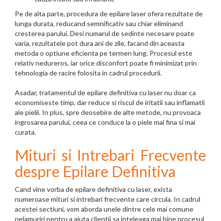
Pe de alta parte, procedura de epilare laser ofera rezultate de
lunga durata, reducand semnificativ sau chiar eliminand
cresterea parului. Desi numarul de sedinte necesare poate
varia, rezultatele pot dura ani de zile, facand din aceasta
metoda o optiune eficienta pe termen lung. Procesul este
relativ nedureros, iar orice disconfort poate fi minimizat prin
tehnologia de racire folosita in cadrul procedurii.
Asadar, tratamentul de epilare definitiva cu laser nu doar ca
economiseste timp, dar reduce si riscul de iritatii sau inflamatii
ale pielii. In plus, spre deosebire de alte metode, nu provoaca
ingrosarea parului, ceea ce conduce la o piele mai fina si mai
curata.
Mituri si Intrebari Frecvente
despre Epilare Definitiva
Cand vine vorba de epilare definitiva cu laser, exista
numeroase mituri si intrebari frecvente care circula. In cadrul
acestei sectiuni, vom aborda unele dintre cele mai comune
nelamuriri pentru a ajuta clientii sa inteleaga mai bine procesul