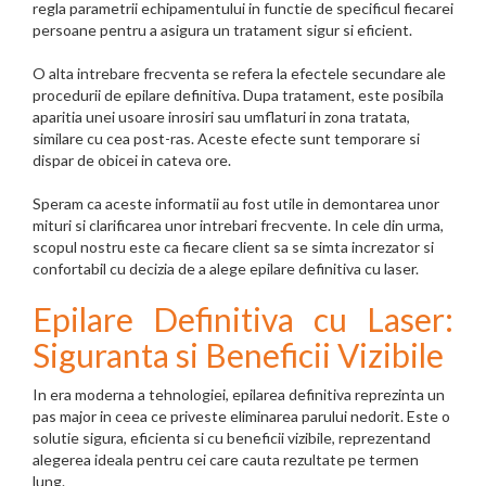
regla parametrii echipamentului in functie de specificul fiecarei
persoane pentru a asigura un tratament sigur si eficient.
O alta intrebare frecventa se refera la efectele secundare ale
procedurii de epilare definitiva. Dupa tratament, este posibila
aparitia unei usoare inrosiri sau umflaturi in zona tratata,
similare cu cea post-ras. Aceste efecte sunt temporare si
dispar de obicei in cateva ore.
Speram ca aceste informatii au fost utile in demontarea unor
mituri si clarificarea unor intrebari frecvente. In cele din urma,
scopul nostru este ca fiecare client sa se simta increzator si
confortabil cu decizia de a alege epilare definitiva cu laser.
Epilare Definitiva cu Laser:
Siguranta si Beneficii Vizibile
In era moderna a tehnologiei, epilarea definitiva reprezinta un
pas major in ceea ce priveste eliminarea parului nedorit. Este o
solutie sigura, eficienta si cu beneficii vizibile, reprezentand
alegerea ideala pentru cei care cauta rezultate pe termen
lung.