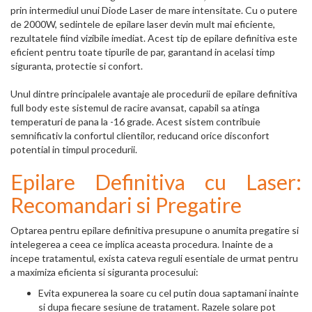
prin intermediul unui Diode Laser de mare intensitate. Cu o putere
de 2000W, sedintele de epilare laser devin mult mai eficiente,
rezultatele fiind vizibile imediat. Acest tip de epilare definitiva este
eficient pentru toate tipurile de par, garantand in acelasi timp
siguranta, protectie si confort.
Unul dintre principalele avantaje ale procedurii de epilare definitiva
full body este sistemul de racire avansat, capabil sa atinga
temperaturi de pana la -16 grade. Acest sistem contribuie
semnificativ la confortul clientilor, reducand orice disconfort
potential in timpul procedurii.
Epilare Definitiva cu Laser:
Recomandari si Pregatire
Optarea pentru epilare definitiva presupune o anumita pregatire si
intelegerea a ceea ce implica aceasta procedura. Inainte de a
incepe tratamentul, exista cateva reguli esentiale de urmat pentru
a maximiza eficienta si siguranta procesului:
Evita expunerea la soare cu cel putin doua saptamani inainte
si dupa fiecare sesiune de tratament. Razele solare pot