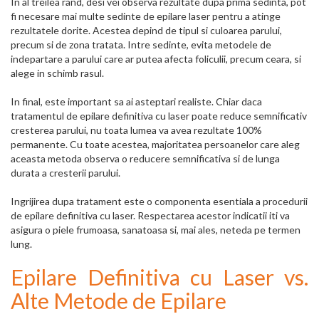
In al treilea rand, desi vei observa rezultate dupa prima sedinta, pot
fi necesare mai multe sedinte de epilare laser pentru a atinge
rezultatele dorite. Acestea depind de tipul si culoarea parului,
precum si de zona tratata. Intre sedinte, evita metodele de
indepartare a parului care ar putea afecta foliculii, precum ceara, si
alege in schimb rasul.
In final, este important sa ai asteptari realiste. Chiar daca
tratamentul de epilare definitiva cu laser poate reduce semnificativ
cresterea parului, nu toata lumea va avea rezultate 100%
permanente. Cu toate acestea, majoritatea persoanelor care aleg
aceasta metoda observa o reducere semnificativa si de lunga
durata a cresterii parului.
Ingrijirea dupa tratament este o componenta esentiala a procedurii
de epilare definitiva cu laser. Respectarea acestor indicatii iti va
asigura o piele frumoasa, sanatoasa si, mai ales, neteda pe termen
lung.
Epilare Definitiva cu Laser vs.
Alte Metode de Epilare