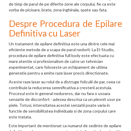
de timp de parul de pe diferite zone ale corpului, fie ca este
vorba de picioare, brate, zona inghinala, spate sau fata.
Despre Procedura de Epilare
Definitiva cu Laser
Un tratament de epilare definitiva este una dintre cele mai
eficiente metode de a scapa de parul nedorit. La El-Studio,
procedura de epilare definitiva full body este efectuata cu
mare atentie si profesionalism de catre un tehnician
experimentat, care foloseste un echipament de ultima
generatie pentru a emite raze laser precis directionate.
Aceste raze laser au rolul de a distruge foliculii de par, ceea ce
contribuie la reducerea semnificativa a cresterii acestuia.
Procesul este in general nedureros, dar nu fara o usoara
senzatie de disconfort - adesea descrisa ca un plesnit usor pe
piele. Totusi, intensitatea acestei senzatii poate varia in
functie de sensibilitatea individuala si de zona corpului care
este tratata.
Este important de mentionat ca numarul de sedinte de epilare