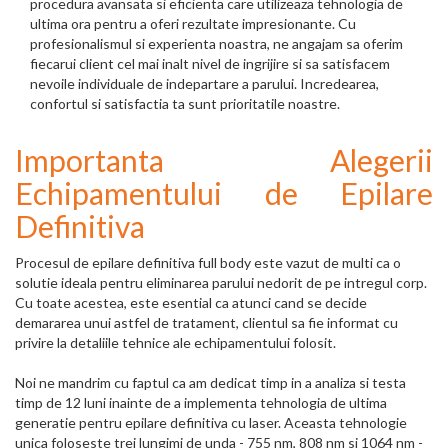
procedura avansata si eficienta care utilizeaza tehnologia de
ultima ora pentru a oferi rezultate impresionante. Cu
profesionalismul si experienta noastra, ne angajam sa oferim
fiecarui client cel mai inalt nivel de ingrijire si sa satisfacem
nevoile individuale de indepartare a parului. Incredearea,
confortul si satisfactia ta sunt prioritatile noastre.
Importanta Alegerii
Echipamentului de Epilare
Definitiva
Procesul de epilare definitiva full body este vazut de multi ca o
solutie ideala pentru eliminarea parului nedorit de pe intregul corp.
Cu toate acestea, este esential ca atunci cand se decide
demararea unui astfel de tratament, clientul sa fie informat cu
privire la detaliile tehnice ale echipamentului folosit.
Noi ne mandrim cu faptul ca am dedicat timp in a analiza si testa
timp de 12 luni inainte de a implementa tehnologia de ultima
generatie pentru epilare definitiva cu laser. Aceasta tehnologie
unica foloseste trei lungimi de unda - 755 nm, 808 nm si 1064 nm -