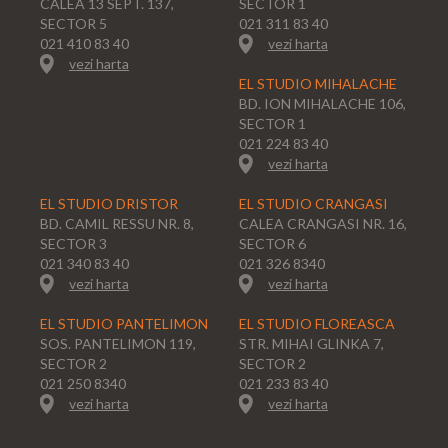
CALEA 13 SEPT. 137,
SECTOR 1
SECTOR 5
021 311 83 40
021 410 83 40
vezi harta
vezi harta
EL STUDIO MIHALACHE
BD. ION MIHALACHE 106,
SECTOR 1
021 224 83 40
vezi harta
EL STUDIO DRISTOR
EL STUDIO CRANGASI
BD. CAMIL RESSU NR. 8,
CALEA CRANGASI NR. 16,
SECTOR 3
SECTOR 6
021 340 83 40
021 326 8340
vezi harta
vezi harta
EL STUDIO PANTELIMON
EL STUDIO FLOREASCA
SOS. PANTELIMON 119,
STR. MIHAI GLINKA 7,
SECTOR 2
SECTOR 2
021 250 8340
021 233 83 40
vezi harta
vezi harta