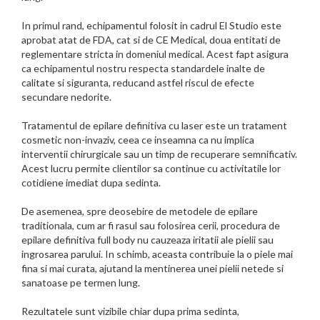
In primul rand, echipamentul folosit in cadrul El Studio este
aprobat atat de FDA, cat si de CE Medical, doua entitati de
reglementare stricta in domeniul medical. Acest fapt asigura
ca echipamentul nostru respecta standardele inalte de
calitate si siguranta, reducand astfel riscul de efecte
secundare nedorite.
Tratamentul de epilare definitiva cu laser este un tratament
cosmetic non-invaziv, ceea ce inseamna ca nu implica
interventii chirurgicale sau un timp de recuperare semnificativ.
Acest lucru permite clientilor sa continue cu activitatile lor
cotidiene imediat dupa sedinta.
De asemenea, spre deosebire de metodele de epilare
traditionala, cum ar fi rasul sau folosirea cerii, procedura de
epilare definitiva full body nu cauzeaza iritatii ale pielii sau
ingrosarea parului. In schimb, aceasta contribuie la o piele mai
fina si mai curata, ajutand la mentinerea unei pielii netede si
sanatoase pe termen lung.
Rezultatele sunt vizibile chiar dupa prima sedinta,