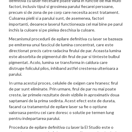
definitiva cu laser necesare poate varia in functie de mai multi
factori, inclusiv tipul si grosimea parului fiecarei persoane,
precum si de zona de pe corp care necesita acest tratament.
Culoarea pielii si a parului sunt, de asemenea, factori
importanti, deoarece laserul functioneaza cel mai bine pe parul
inchis la culoare si pe pielea deschisa la culoare.
Mecanismul procedurii de epilare definitiva cu laser se bazeaza
pe emiterea unui fascicul de lumina concentrat, care este
directionat precis catre radacina firului de par. Aceasta lumina
este absorbita de pigmentul din firul de par si tinteste bulbul
pigmentat. Acolo, lumina se transforma in caldura care
distruge foliculul pilos, inhiband astfel cresterea ulterioara a
parului.
In urma acestui proces, celulele de oxigen care hranesc firul
de par sunt eliminate. Prin urmare, firul de par nu mai poate
creste, iar primele rezultate devin vizibile in aproximativ doua
saptamani de la prima sedinta. Acest efect este de durata,
facand ca tratamentul de epilare laser sa fie o optiune
valoroasa pentru cei care doresc o solutie pe termen lung
pentru indepartarea parului.
Procedura de epilare definitiva cu laser la El Studio este o