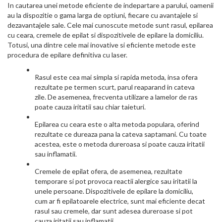
In cautarea unei metode eficiente de indepartare a parului, oamenii
au la dispozitie o gama larga de optiuni, fiecare cu avantajele si
dezavantajele sale. Cele mai cunoscute metode sunt rasul, epilarea
cu ceara, cremele de epilat si dispozitivele de epilare la domiciliu.
Totusi, una dintre cele mai inovative si eficiente metode este
procedura de epilare definitiva cu laser.
Rasul este cea mai simpla si rapida metoda, insa ofera
rezultate pe termen scurt, parul reaparand in cateva
zile. De asemenea, frecventa utilizare a lamelor de ras
poate cauza iritatii sau chiar taieturi.
Epilarea cu ceara este o alta metoda populara, oferind
rezultate ce dureaza pana la cateva saptamani. Cu toate
acestea, este o metoda dureroasa si poate cauza iritatii
sau inflamatii.
Cremele de epilat ofera, de asemenea, rezultate
temporare si pot provoca reactii alergice sau iritatii la
unele persoane. Dispozitivele de epilare la domiciliu,
cum ar fi epilatoarele electrice, sunt mai eficiente decat
rasul sau cremele, dar sunt adesea dureroase si pot
cauza iritatii sau inflamatii.