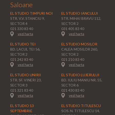
Saloane
EL STUDIO TIMPURI NOI
EL STUDIO IANCULUI
STR. V.V. STANCIU 9,
STR. MIHAI BRAVU 112,
SECTOR 4
SECTOR 2
021 330 83 40
031 405 83 40
vezi harta
vezi harta
EL STUDIO TEI
EL STUDIO MOSILOR
BD. LACUL TEI 56,
CALEA MOSILOR 260,
SECTOR 2
SECTOR 2
021 242 83 40
021 210 83 40
vezi harta
vezi harta
EL STUDIO UNIRII
EL STUDIO LUJERULUI
STR. SF. VINERI 23,
BD. IULIU MANIU NR. 55,
SECTOR 3
SECTOR 6
021 321 83 40
021 430 83 40
vezi harta
vezi harta
EL STUDIO 13
EL STUDIO TITULESCU
SEPTEMBRIE
SOS. N. TITULESCU 14,