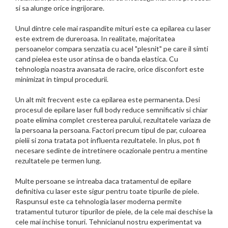
si sa alunge orice ingrijorare.
Unul dintre cele mai raspandite mituri este ca epilarea cu laser
este extrem de dureroasa. In realitate, majoritatea
persoanelor compara senzatia cu acel "plesnit" pe care il simti
cand pielea este usor atinsa de o banda elastica. Cu
tehnologia noastra avansata de racire, orice disconfort este
minimizat in timpul procedurii.
Un alt mit frecvent este ca epilarea este permanenta. Desi
procesul de epilare laser full body reduce semnificativ si chiar
poate elimina complet cresterea parului, rezultatele variaza de
la persoana la persoana. Factori precum tipul de par, culoarea
pielii si zona tratata pot influenta rezultatele. In plus, pot fi
necesare sedinte de intretinere ocazionale pentru a mentine
rezultatele pe termen lung.
Multe persoane se intreaba daca tratamentul de epilare
definitiva cu laser este sigur pentru toate tipurile de piele.
Raspunsul este ca tehnologia laser moderna permite
tratamentul tuturor tipurilor de piele, de la cele mai deschise la
cele mai inchise tonuri. Tehnicianul nostru experimentat va