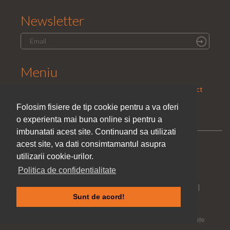
Newsletter
Meniu
Home
|
Saloane
|
Parteneri
|
Promotii
|
Cariera
|
Contact
|
Politica de confidentialitate
Folosim fisiere de tip cookie pentru a va oferi
o experienta mai buna online si pentru a
imbunatati acest site. Continuand sa utilizati
acest site, va dati consimtamantul asupra
utilizarii cookie-urilor.
Politica de confidentialitate
Toate drepturile rezervate © El Studio Style 2005 - 2026 |
Sunt de acord!
Web Design Danco Vision