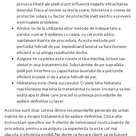
provoca iritatii ale pielii si pot influenta negativ eficacitatea
laserului. Daca ai nevoie sa iesi la soare, foloseste o crema de
protectie solara cu factor de protectie inalt pentru a preveni
eventualele probleme.
Abtine-te de la utilizarea altor metode de indepartare a
parului, cum ar fi epilarea cu ceara, cu cel putin patru
saptamani inainte de procedura. Aceste metode pot
perturba foliculii de par, impiedicand laserul sa functioneze
eficient si sa atinga rezultatele dorite.
Asigura-te ca pielea este curata si fara machiaj, lotiuni sau
uleiuri in ziua tratamentului. Substantele de pe suprafata
pielii pot interfera cu capacitatea laserului de a patrunde
eficient in piele si de a ataca foliculii de par.
Hidratarea este cheia succesului. O piele bine hidratata
reactioneaza mai bine la tratamentul cu laser. Incearca sa bei
multa apa in zilele care preced si urmeaza procedurile de
epilare definitiva cu laser.
Acestea sunt doar cateva dintre recomandarile generale de urmat
inainte de a incepe tratamentul de epilare definitiva. Orice alte
instructiuni specifice vor fi oferite de tehnicianul nostru inainte de
procedura, pentru a va asigura ca experienta ta este cat mai
placuta si eficienta posibil. Ne dorim ca fiecare client sa se bucure