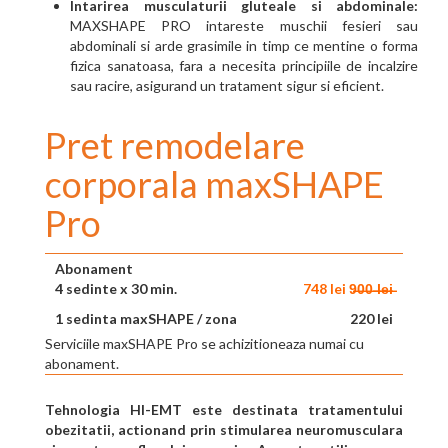
Intarirea musculaturii gluteale si abdominale:
MAXSHAPE PRO intareste muschii fesieri sau
abdominali si arde grasimile in timp ce mentine o forma
fizica sanatoasa, fara a necesita principiile de incalzire
sau racire, asigurand un tratament sigur si eficient.
Pret remodelare
corporala maxSHAPE
Pro
Abonament
4 sedinte x 30 min.
748 lei 9̶0̶0̶ ̶l̶e̶i̶
1 sedinta maxSHAPE / zona
220 lei
Serviciile maxSHAPE Pro se achizitioneaza numai cu
abonament.
Tehnologia HI-EMT
este destinata tratamentului
obezitatii, actionand prin stimularea neuromusculara