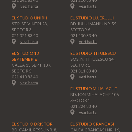
021 242 83 40
021 210 83 40
vezi harta
vezi harta
EL STUDIO UNIRII
EL STUDIO LUJERULUI
STR. SF. VINERI 23,
BD. IULIU MANIU NR. 55,
SECTOR 3
SECTOR 6
021 321 83 40
021 430 83 40
vezi harta
vezi harta
EL STUDIO 13
EL STUDIO TITULESCU
SEPTEMBRIE
SOS. N. TITULESCU 14,
CALEA 13 SEPT. 137,
SECTOR 1
SECTOR 5
021 311 83 40
021 410 83 40
vezi harta
vezi harta
EL STUDIO MIHALACHE
BD. ION MIHALACHE 106,
SECTOR 1
021 224 83 40
vezi harta
EL STUDIO DRISTOR
EL STUDIO CRANGASI
BD. CAMIL RESSU NR. 8,
CALEA CRANGASI NR. 16,