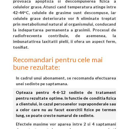
provoaca apoptoza si descompunerea fizica a
celulelor grase. Atunci cand temperatura atinge intre
42-44°C, celulele de grasime sunt descompuse, iar
celulele grase deteriorate vor fi eliminate treptat
prin metabolismul natural al organismului, conducand
la indepartarea permanenta a grasimii. Procesul de
radiofrecventa contribuie, de asemenea, la
imbunatatirea laxitatii pielii, ii ofera un aspect ferm,
tonifiat.
Recomandari pentru cele mai
bune rezultate:
In cadrul unui abonament, se recomanda efectuarea
unei sedinte pe saptamana.
Opteaza pentru 4-6-12 sedinte de tratament
pentru rezultate optime. In functie de conditia fizica
a clientului, in cazul persoanelor supraponderale sau
a celor care nu au facut exercitii fizice pe termen
lung, se poate creste numarul de sedinte.
Efectele maxime vor aparea intre 2 si 4 saptamani