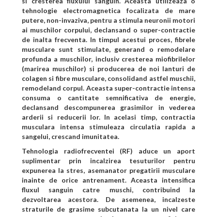
si cresterea fluxului sanguin. Aceasta utilizeaza o
tehnologie electromagnetica focalizata de mare
putere, non-invaziva, pentru a stimula neuronii motori
ai muschilor corpului, declansand o super-contractie
de inalta frecventa. In timpul acestui proces, fibrele
musculare sunt stimulate, generand o remodelare
profunda a muschilor, inclusiv cresterea miofibrilelor
(marirea muschilor) si producerea de noi lanturi de
colagen si fibre musculare, consolidand astfel muschii,
remodeland corpul. Aceasta super-contractie intensa
consuma o cantitate semnificativa de energie,
declansand descompunerea grasimilor in vederea
arderii si reducerii lor. In acelasi timp, contractia
musculara intensa stimuleaza circulatia rapida a
sangelui, crescand imunitatea.
Tehnologia radiofrecventei (RF)
aduce un aport
suplimentar prin incalzirea tesuturilor pentru
expunerea la stres, asemanator pregatirii musculare
inainte de orice antrenament. Aceasta intensifica
fluxul sanguin catre muschi, contribuind la
dezvoltarea acestora. De asemenea, incalzeste
straturile de grasime subcutanata la un nivel care