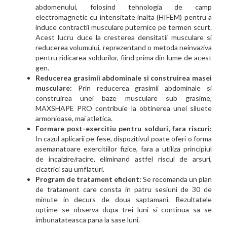
abdomenului, folosind tehnologia de camp
electromagnetic cu intensitate inalta (HIFEM) pentru a
induce contractii musculare puternice pe termen scurt.
Acest lucru duce la cresterea densitatii musculare si
reducerea volumului, reprezentand o metoda neinvaziva
pentru ridicarea soldurilor, fiind prima din lume de acest
gen.
Reducerea grasimii abdominale si construirea masei
musculare:
Prin reducerea grasimii abdominale si
construirea unei baze musculare sub grasime,
MAXSHAPE PRO contribuie la obtinerea unei siluete
armonioase, mai atletica.
Formare post-exercitiu pentru solduri, fara riscuri:
In cazul aplicarii pe fese, dispozitivul poate oferi o forma
asemanatoare exercitiilor fizice, fara a utiliza principiul
de incalzire/racire, eliminand astfel riscul de arsuri,
cicatrici sau umflaturi.
Program de tratament eficient:
Se recomanda un plan
de tratament care consta in patru sesiuni de 30 de
minute in decurs de doua saptamani. Rezultatele
optime se observa dupa trei luni si continua sa se
imbunatateasca pana la sase luni.