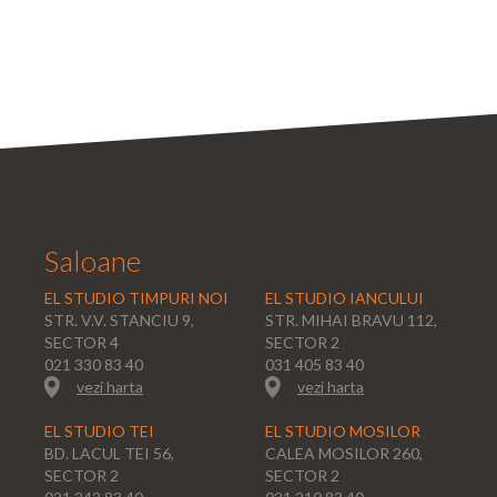
Saloane
EL STUDIO TIMPURI NOI
EL STUDIO IANCULUI
STR. V.V. STANCIU 9,
STR. MIHAI BRAVU 112,
SECTOR 4
SECTOR 2
021 330 83 40
031 405 83 40
vezi harta
vezi harta
EL STUDIO TEI
EL STUDIO MOSILOR
BD. LACUL TEI 56,
CALEA MOSILOR 260,
SECTOR 2
SECTOR 2