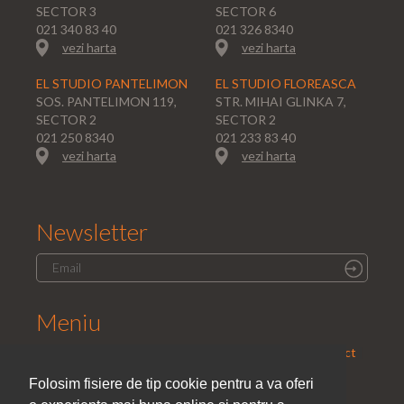
SECTOR 3
SECTOR 6
021 340 83 40
021 326 8340
vezi harta
vezi harta
EL STUDIO PANTELIMON
EL STUDIO FLOREASCA
SOS. PANTELIMON 119,
STR. MIHAI GLINKA 7,
SECTOR 2
SECTOR 2
021 250 8340
021 233 83 40
vezi harta
vezi harta
Newsletter
Meniu
Home
|
Saloane
|
Parteneri
|
Promotii
|
Cariera
|
Contact
|
Politica de confidentialitate
Folosim fisiere de tip cookie pentru a va oferi