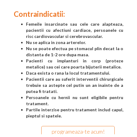
Contraindicatii:
Femeile insarcinate sau cele care alapteaza,
pacientii cu afectiuni cardiace, persoanele cu
risc cardiovascular si cerebrovascular.
Nu se aplica in zona arterelor.
Nu se poate efectua pe stomacul plin decat la o
distanta de 1-2 ore dupa masa.
Pacienti cu implanturi in corp (proteze
metalice) sau cei care poarta bijuterii metalice.
Daca exista o rana la locul tratamentului.
Pacientii care au suferit interventii chirurgicale
trebuie sa astepte cel putin un an inainte de a
putea fi tratati.
Persoanele cu hernii nu sunt eligibile pentru
tratament.
Partile interzise pentru tratament includ capul,
pieptul si spatele.
programeaza-te acum!