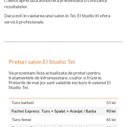
Clientii apreciaza atmosfera prietenoasa si constanta
rezultatelor.
Daca esti in cautarea unui salon in Tei, El Studio iti ofera
servicii profesionale.
Preturi salon El Studio Tei
Va prezentam lista actualizata de preturi pentru
tratamentele de infrumusetare, coafor si frizerie.
Preturile de mai jos sunt valabile exclusiv in salonul El
Studio Tei.
Tuns barbati
55 lei
Pachet Express: Tuns + Spalat + Aranjat / Barba
90 lei
Tuns femei
65 lei