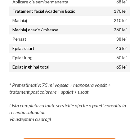
Aplicare oja semipermanenta
68 lei
Tratament facial Academie Bazic
170 lei
Machiaj
210 lei
Machiaj ocazie / mireasa
260 lei
Pensat
38 lei
Epilat scurt
43 lei
Epilat lung
60 lei
Epilat inghinal total
65 lei
* Pret estimativ: 75 ml vopsea + manopera vopsit +
tratament post colorare + spalat + uscat
Lista completa cu toate serviciile oferite o puteti consulta la
receptia salonului.
Va asteptam cu drag!