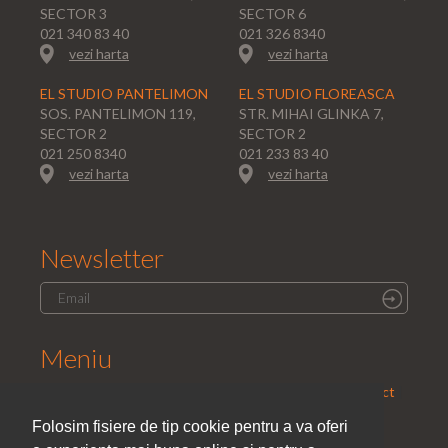
SECTOR 3
SECTOR 6
021 340 83 40
021 326 8340
vezi harta
vezi harta
EL STUDIO PANTELIMON
EL STUDIO FLOREASCA
SOS. PANTELIMON 119,
STR. MIHAI GLINKA 7,
SECTOR 2
SECTOR 2
021 250 8340
021 233 83 40
vezi harta
vezi harta
Newsletter
Meniu
Home
|
Saloane
|
Parteneri
|
Promotii
|
Cariera
|
Contact
|
Politica de confidentialitate
Folosim fisiere de tip cookie pentru a va oferi