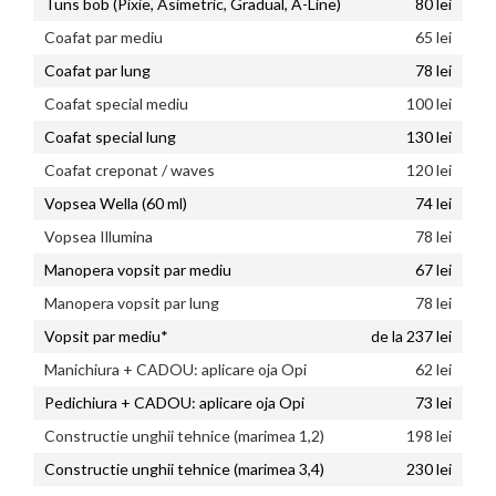
Tuns bob (Pixie, Asimetric, Gradual, A-Line)
80 lei
Coafat par mediu
65 lei
Coafat par lung
78 lei
Coafat special mediu
100 lei
Coafat special lung
130 lei
Coafat creponat / waves
120 lei
Vopsea Wella (60 ml)
74 lei
Vopsea Illumina
78 lei
Manopera vopsit par mediu
67 lei
Manopera vopsit par lung
78 lei
Vopsit par mediu*
de la 237 lei
Manichiura + CADOU: aplicare oja Opi
62 lei
Pedichiura + CADOU: aplicare oja Opi
73 lei
Constructie unghii tehnice (marimea 1,2)
198 lei
Constructie unghii tehnice (marimea 3,4)
230 lei