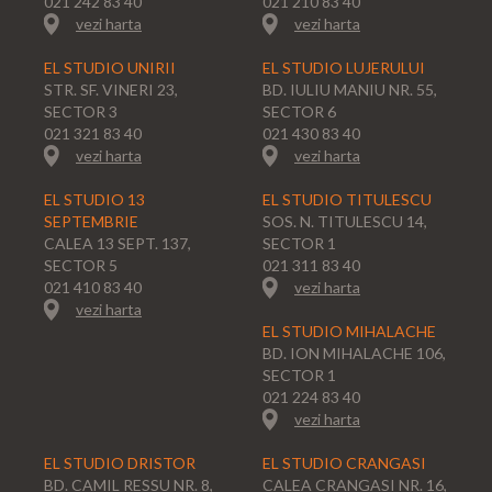
021 242 83 40
021 210 83 40
vezi harta
vezi harta
EL STUDIO UNIRII
EL STUDIO LUJERULUI
STR. SF. VINERI 23,
BD. IULIU MANIU NR. 55,
SECTOR 3
SECTOR 6
021 321 83 40
021 430 83 40
vezi harta
vezi harta
EL STUDIO 13
EL STUDIO TITULESCU
SEPTEMBRIE
SOS. N. TITULESCU 14,
CALEA 13 SEPT. 137,
SECTOR 1
SECTOR 5
021 311 83 40
021 410 83 40
vezi harta
vezi harta
EL STUDIO MIHALACHE
BD. ION MIHALACHE 106,
SECTOR 1
021 224 83 40
vezi harta
EL STUDIO DRISTOR
EL STUDIO CRANGASI
BD. CAMIL RESSU NR. 8,
CALEA CRANGASI NR. 16,