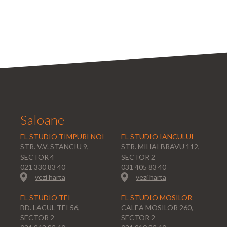
Saloane
EL STUDIO TIMPURI NOI
EL STUDIO IANCULUI
STR. V.V. STANCIU 9,
STR. MIHAI BRAVU 112,
SECTOR 4
SECTOR 2
021 330 83 40
031 405 83 40
vezi harta
vezi harta
EL STUDIO TEI
EL STUDIO MOSILOR
BD. LACUL TEI 56,
CALEA MOSILOR 260,
SECTOR 2
SECTOR 2