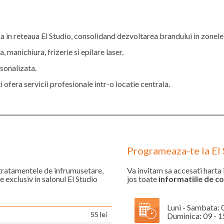
sa in reteaua El Studio, consolidand dezvoltarea brandului in zonele 
 manichiura, frizerie si epilare laser.
rsonalizata.
ti ofera servicii profesionale intr-o locatie centrala.
Programeaza-te la El 
 tratamentele de infrumusetare,
Va invitam sa accesati harta i
le exclusiv in salonul El Studio
jos toate
informatiile de c
Luni - Sambata: 
55 lei
Duminica: 09 - 1