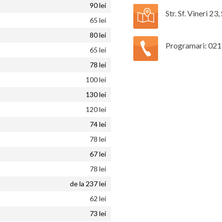
90 lei
Str. Sf. Vineri 23
65 lei
80 lei
Programari: 021
65 lei
78 lei
100 lei
130 lei
120 lei
74 lei
78 lei
67 lei
78 lei
de la 237 lei
62 lei
73 lei