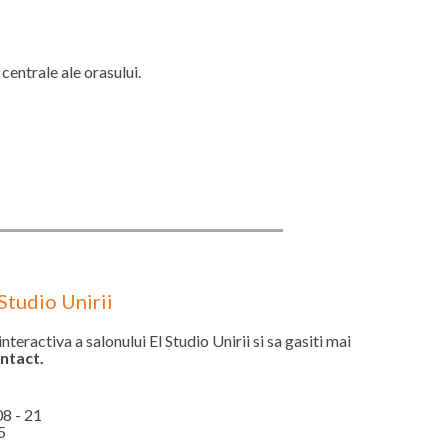
centrale ale orasului.
Studio Unirii
nteractiva a salonului El Studio Unirii si sa gasiti mai
ontact.
08 - 21
5