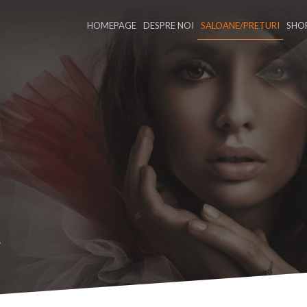
(CURRENT)
HOMEPAGE
DESPRE NOI
SALOANE/PRETURI
SHO
i