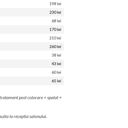
198 lei
230 lei
68 lei
170 lei
210 lei
260 lei
38 lei
43 lei
60 lei
65 lei
tratament post colorare + spalat +
sulta la receptia salonului.