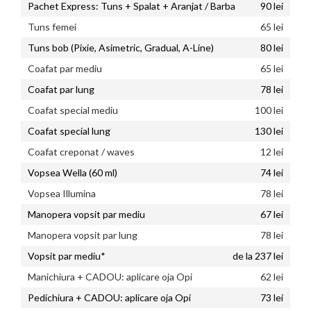
Pachet Express: Tuns + Spalat + Aranjat / Barba
90 lei
Tuns femei
65 lei
Tuns bob (Pixie, Asimetric, Gradual, A-Line)
80 lei
Coafat par mediu
65 lei
Coafat par lung
78 lei
Coafat special mediu
100 lei
Coafat special lung
130 lei
Coafat creponat / waves
12 lei
Vopsea Wella (60 ml)
74 lei
Vopsea Illumina
78 lei
Manopera vopsit par mediu
67 lei
Manopera vopsit par lung
78 lei
Vopsit par mediu*
de la 237 lei
Manichiura + CADOU: aplicare oja Opi
62 lei
Pedichiura + CADOU: aplicare oja Opi
73 lei