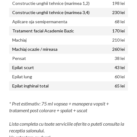
Constructie unghii tehnice (marimea 1,2)
198 lei
Constructie unghii tehnice (marimea 3,4)
230 lei
Aplicare oja semipermanenta
68 lei
Tratament facial Academie Bazic
170 lei
Machiaj
210 lei
Machiaj ocazie / mireasa
260 lei
Pensat
38 lei
Epilat scurt
43 lei
Epilat lung
60 lei
Epilat inghinal total
65 lei
* Pret estimativ: 75 ml vopsea + manopera vopsit +
tratament post colorare + spalat + uscat
Lista completa cu toate serviciile oferite o puteti consulta la
receptia salonului.