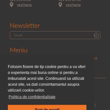
vezi harta
vezi harta
Newsletter
Meniu
Home
|
Saloane
|
Parteneri
|
Promotii
|
Cariera
|
Contact
|
Politica de confidentialitate
Folosim fisiere de tip cookie pentru a va oferi
o experienta mai buna online si pentru a
imbunatati acest site. Continuand sa utilizati
acest site, va dati consimtamantul asupra
utilizarii cookie-urilor.
Politica de confidentialitate
Toate drepturile rezervate © El Studio Style 2005 - 2026 |
Sunt de acord!