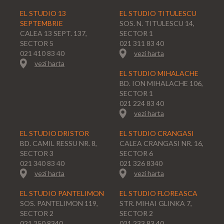
EL STUDIO 13
EL STUDIO TITULESCU
SEPTEMBRIE
SOS. N. TITULESCU 14,
CALEA 13 SEPT. 137,
SECTOR 1
SECTOR 5
021 311 83 40
021 410 83 40
vezi harta
vezi harta
EL STUDIO MIHALACHE
BD. ION MIHALACHE 106,
SECTOR 1
021 224 83 40
vezi harta
EL STUDIO DRISTOR
EL STUDIO CRANGASI
BD. CAMIL RESSU NR. 8,
CALEA CRANGASI NR. 16,
SECTOR 3
SECTOR 6
021 340 83 40
021 326 8340
vezi harta
vezi harta
EL STUDIO PANTELIMON
EL STUDIO FLOREASCA
SOS. PANTELIMON 119,
STR. MIHAI GLINKA 7,
SECTOR 2
SECTOR 2
021 250 8340
021 233 83 40