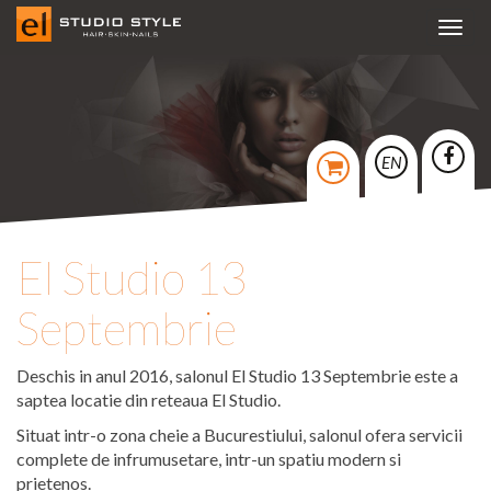
Toggl
navig
EN
El Studio 13
Septembrie
Deschis in anul 2016, salonul El Studio 13 Septembrie este a
saptea locatie din reteaua El Studio.
Situat intr-o zona cheie a Bucurestiului, salonul ofera servicii
complete de infrumusetare, intr-un spatiu modern si
prietenos.