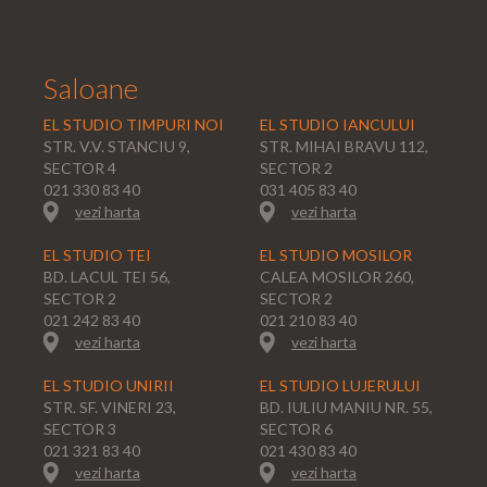
Saloane
EL STUDIO TIMPURI NOI
EL STUDIO IANCULUI
STR. V.V. STANCIU 9,
STR. MIHAI BRAVU 112,
SECTOR 4
SECTOR 2
021 330 83 40
031 405 83 40
vezi harta
vezi harta
EL STUDIO TEI
EL STUDIO MOSILOR
BD. LACUL TEI 56,
CALEA MOSILOR 260,
SECTOR 2
SECTOR 2
021 242 83 40
021 210 83 40
vezi harta
vezi harta
EL STUDIO UNIRII
EL STUDIO LUJERULUI
STR. SF. VINERI 23,
BD. IULIU MANIU NR. 55,
SECTOR 3
SECTOR 6
021 321 83 40
021 430 83 40
vezi harta
vezi harta