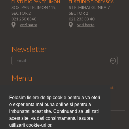
EL STUDIO PANTELIMON
EL STUDIO FLOREASCA
SOS. PANTELIMON 119,
STR. MIHAI GLINKA 7,
SECTOR 2
SECTOR 2
021 250 8340
021 233 83 40
vezi harta
vezi harta
Newsletter
Meniu
Home
|
Saloane
|
Parteneri
|
Promotii
|
Cariera
|
Contact
|
Politica de confidentialitate
Folosim fisiere de tip cookie pentru a va oferi
o experienta mai buna online si pentru a
imbunatati acest site. Continuand sa utilizati
acest site, va dati consimtamantul asupra
utilizarii cookie-urilor.