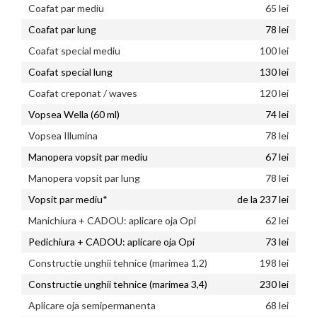
Coafat par mediu
65 lei
Coafat par lung
78 lei
Coafat special mediu
100 lei
Coafat special lung
130 lei
Coafat creponat / waves
120 lei
Vopsea Wella (60 ml)
74 lei
Vopsea Illumina
78 lei
Manopera vopsit par mediu
67 lei
Manopera vopsit par lung
78 lei
Vopsit par mediu*
de la 237 lei
Manichiura + CADOU: aplicare oja Opi
62 lei
Pedichiura + CADOU: aplicare oja Opi
73 lei
Constructie unghii tehnice (marimea 1,2)
198 lei
Constructie unghii tehnice (marimea 3,4)
230 lei
Aplicare oja semipermanenta
68 lei