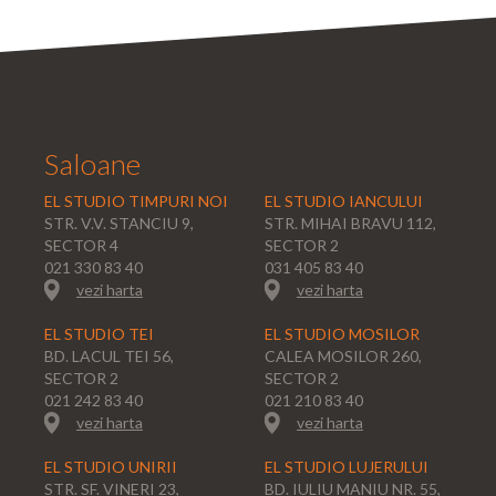
Saloane
EL STUDIO TIMPURI NOI
EL STUDIO IANCULUI
STR. V.V. STANCIU 9,
STR. MIHAI BRAVU 112,
SECTOR 4
SECTOR 2
021 330 83 40
031 405 83 40
vezi harta
vezi harta
EL STUDIO TEI
EL STUDIO MOSILOR
BD. LACUL TEI 56,
CALEA MOSILOR 260,
SECTOR 2
SECTOR 2
021 242 83 40
021 210 83 40
vezi harta
vezi harta
EL STUDIO UNIRII
EL STUDIO LUJERULUI
STR. SF. VINERI 23,
BD. IULIU MANIU NR. 55,