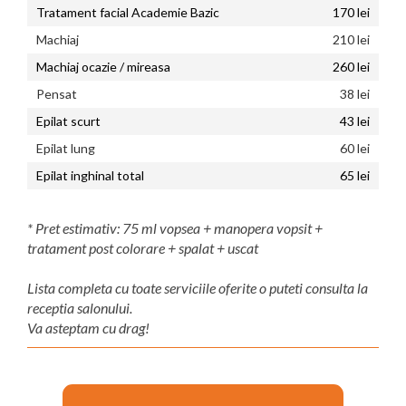
Tratament facial Academie Bazic
170 lei
Machiaj
210 lei
Machiaj ocazie / mireasa
260 lei
Pensat
38 lei
Epilat scurt
43 lei
Epilat lung
60 lei
Epilat inghinal total
65 lei
* Pret estimativ: 75 ml vopsea + manopera vopsit +
tratament post colorare + spalat + uscat
Lista completa cu toate serviciile oferite o puteti consulta la
receptia salonului.
Va asteptam cu drag!