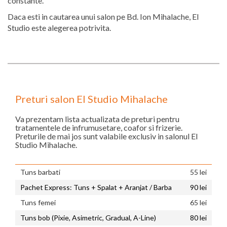
constante.
Daca esti in cautarea unui salon pe Bd. Ion Mihalache, El
Studio este alegerea potrivita.
Preturi salon El Studio Mihalache
Va prezentam lista actualizata de preturi pentru
tratamentele de infrumusetare, coafor si frizerie.
Preturile de mai jos sunt valabile exclusiv in salonul El
Studio Mihalache.
Tuns barbati
55 lei
Pachet Express: Tuns + Spalat + Aranjat / Barba
90 lei
Tuns femei
65 lei
Tuns bob (Pixie, Asimetric, Gradual, A-Line)
80 lei