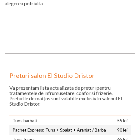
alegerea potrivita.
Preturi salon El Studio Dristor
Va prezentam lista actualizata de preturi pentru
tratamentele de infrumusetare, coafor si frizerie.
Preturile de mai jos sunt valabile exclusiv in salonul El
Studio Dristor.
Tuns barbati
55 lei
Pachet Express: Tuns + Spalat + Aranjat / Barba
90 lei
Tuns femei
65 lei