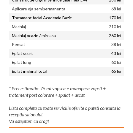
Aplicare oja semipermanenta
68 lei
Tratament facial Academie Bazic
170 lei
Machiaj
210 lei
Machiaj ocazie / mireasa
260 lei
Pensat
38 lei
Epilat scurt
43 lei
Epilat lung
60 lei
Epilat inghinal total
65 lei
* Pret estimativ: 75 ml vopsea + manopera vopsit +
tratament post colorare + spalat + uscat
Lista completa cu toate serviciile oferite o puteti consulta la
receptia salonului.
Va asteptam cu drag!