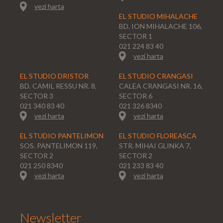
vezi harta
EL STUDIO MIHALACHE
BD. ION MIHALACHE 106,
SECTOR 1
021 224 83 40
vezi harta
EL STUDIO DRISTOR
EL STUDIO CRANGASI
BD. CAMIL RESSU NR. 8,
CALEA CRANGASI NR. 16,
SECTOR 3
SECTOR 6
021 340 83 40
021 326 8340
vezi harta
vezi harta
EL STUDIO PANTELIMON
EL STUDIO FLOREASCA
SOS. PANTELIMON 119,
STR. MIHAI GLINKA 7,
SECTOR 2
SECTOR 2
021 250 8340
021 233 83 40
vezi harta
vezi harta
Newsletter