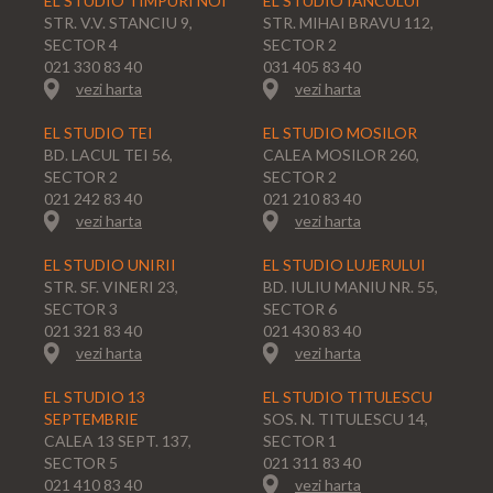
EL STUDIO TIMPURI NOI
EL STUDIO IANCULUI
STR. V.V. STANCIU 9,
STR. MIHAI BRAVU 112,
SECTOR 4
SECTOR 2
021 330 83 40
031 405 83 40
vezi harta
vezi harta
EL STUDIO TEI
EL STUDIO MOSILOR
BD. LACUL TEI 56,
CALEA MOSILOR 260,
SECTOR 2
SECTOR 2
021 242 83 40
021 210 83 40
vezi harta
vezi harta
EL STUDIO UNIRII
EL STUDIO LUJERULUI
STR. SF. VINERI 23,
BD. IULIU MANIU NR. 55,
SECTOR 3
SECTOR 6
021 321 83 40
021 430 83 40
vezi harta
vezi harta
EL STUDIO 13
EL STUDIO TITULESCU
SEPTEMBRIE
SOS. N. TITULESCU 14,
CALEA 13 SEPT. 137,
SECTOR 1
SECTOR 5
021 311 83 40
021 410 83 40
vezi harta