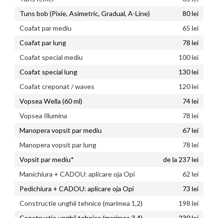
Tuns bob (Pixie, Asimetric, Gradual, A-Line)
80 lei
Coafat par mediu
65 lei
Coafat par lung
78 lei
Coafat special mediu
100 lei
Coafat special lung
130 lei
Coafat creponat / waves
120 lei
Vopsea Wella (60 ml)
74 lei
Vopsea Illumina
78 lei
Manopera vopsit par mediu
67 lei
Manopera vopsit par lung
78 lei
Vopsit par mediu*
de la 237 lei
Manichiura + CADOU: aplicare oja Opi
62 lei
Pedichiura + CADOU: aplicare oja Opi
73 lei
Constructie unghii tehnice (marimea 1,2)
198 lei
Constructie unghii tehnice (marimea 3,4)
230 lei