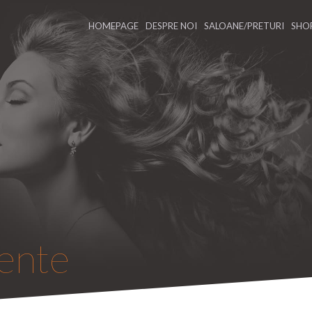
(CURRENT)
HOMEPAGE
DESPRE NOI
SALOANE/PRETURI
SHO
vente