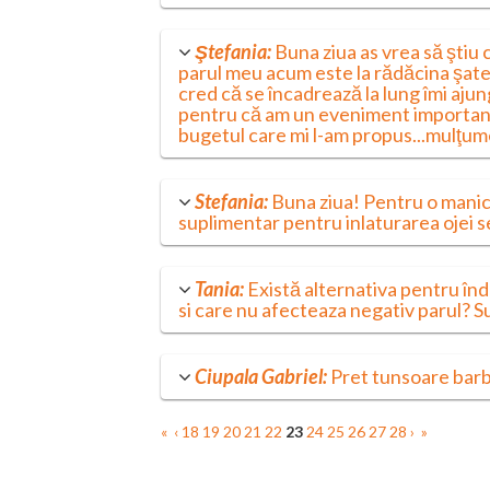
Ştefania:
Buna ziua as vrea să ştiu 
parul meu acum este la rădăcina şaten
cred că se încadrează la lung îmi aju
pentru că am un eveniment important 
bugetul care mi l-am propus...mulţum
Stefania:
Buna ziua! Pentru o mani
suplimentar pentru inlaturarea ojei
Tania:
Există alternativa pentru în
si care nu afecteaza negativ parul? S
Ciupala Gabriel:
Pret tunsoare barb
«
‹
18
19
20
21
22
23
24
25
26
27
28
›
»