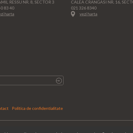
AMIL RESSU NR. 8, SECTOR 3
CALEA CRANGASI NR. 16, SECT
40 83 40
021 326 8340
zi harta
vezi harta
tact
|
Politica de confidentialitate