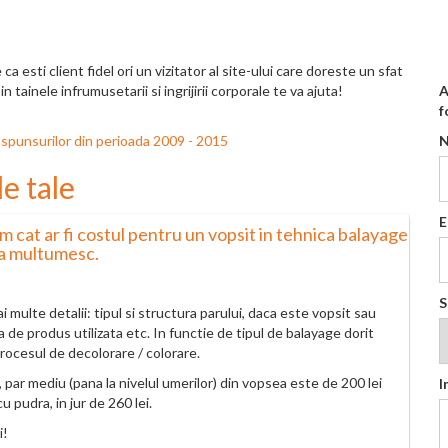
a esti client fidel ori un vizitator al site-ului care doreste un sfat
 tainele infrumusetarii si ingrijirii corporale te va ajuta!
A
f
i raspunsurilor din perioada 2009 - 2015
e tale
E
am cat ar fi costul pentru un vopsit in tehnica balayage
Va multumesc.
S
multe detalii: tipul si structura parului, daca este vopsit sau
a de produs utilizata etc. In functie de tipul de balayage dorit
rocesul de decolorare / colorare.
par mediu (pana la nivelul umerilor) din vopsea este de 200 lei
I
 pudra, in jur de 260 lei.
i!