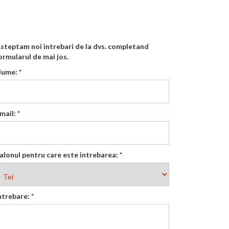
steptam noi intrebari de la dvs. completand
ormularul de mai jos.
Nume:
*
mail:
*
alonul pentru care este intrebarea:
*
ntrebare:
*