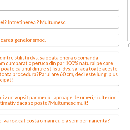
gel? Intretinerea ? Multumesc
licarea genelor smoc.
 dintre stilistii dvs. sa poata onora o comanda
 am cumparat o peruca din par 100% natural pe care
poate ca unul dintre stilistii dvs. sa faca toate aceste
oata procedura?Parul are 60 cm, deci este lung, plus
cipat!
tiv un vopsit par mediu ,aproape de umeri,si ulterior
estimativ daca se poate?Multumesc mult!
e, va rog cat costa o mani cu oja semipermanenta?