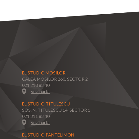
EL STUDIO MOSILOR
CALEA MOSILOR 260, SECTOR 2
021 210 83 40
vezi harta
EL STUDIO TITULESCU
SOS. N. TITULESCU 14, SECTOR 1
021 311 83 40
vezi harta
EL STUDIO PANTELIMON