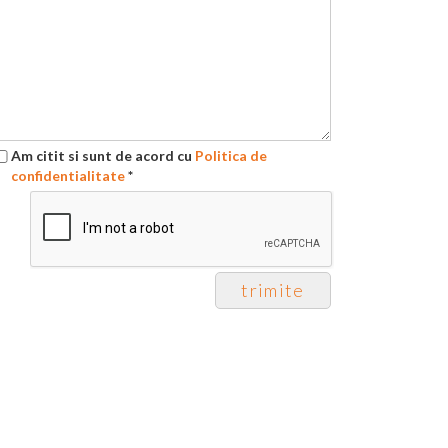
Am citit si sunt de acord cu
Politica de
confidentialitate
*