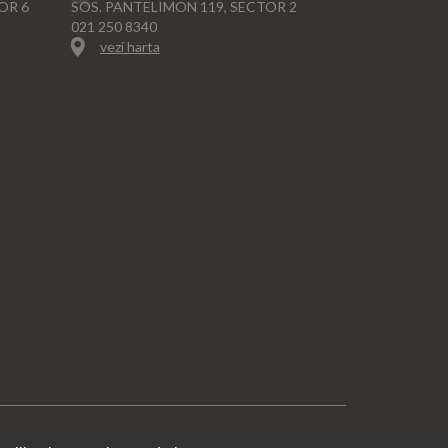
OR 6
SOS. PANTELIMON 119, SECTOR 2
021 250 8340
vezi harta