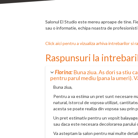
Salonul El Studio este mereu aproape de tine. Fie c
sau o informatie, echipa noastra de profesionisti in
Click aici pentru a vizualiza arhiva intrebarilor s
Raspunsuri la intrebaril
Florina:
Buna ziua. As dori sa stiu c
pentru parul mediu (pana la umeri). 
Buna ziua,
Pentru a va estima un pret sunt necesare mai 
natural, istorcul de vopsea utilizat, cantitate
acesta se poate realiza din vopsea sau prin p
Un pret estimativ pentru un vopsit balayage, 
sau daca este necesara decolorarea parului cu
Va asteptam la salon pentru mai multe detali