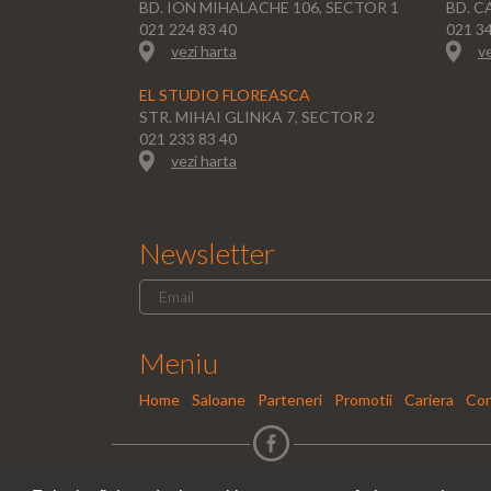
BD. ION MIHALACHE 106, SECTOR 1
BD. C
021 224 83 40
021 3
vezi harta
ve
EL STUDIO FLOREASCA
STR. MIHAI GLINKA 7, SECTOR 2
021 233 83 40
vezi harta
Newsletter
Meniu
Home
|
Saloane
|
Parteneri
|
Promotii
|
Cariera
|
Con