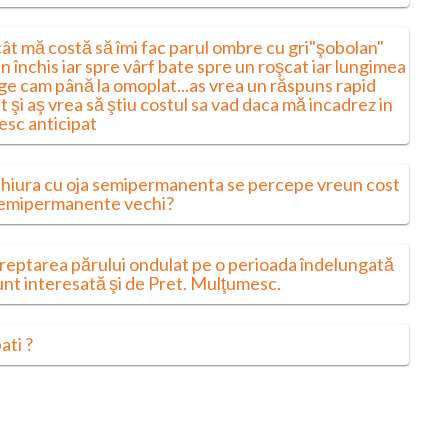
cât mă costă să îmi fac parul ombre cu gri"şobolan"
 închis iar spre vârf bate spre un roşcat iar lungimea
nge cam până la omoplat...as vrea un răspuns rapid
şi aş vrea să ştiu costul sa vad daca mă incadrez in
esc anticipat
chiura cu oja semipermanenta se percepe vreun cost
 semipermanente vechi?
dreptarea părului ondulat pe o perioada îndelungată
unt interesată şi de Pret. Mulţumesc.
ati ?