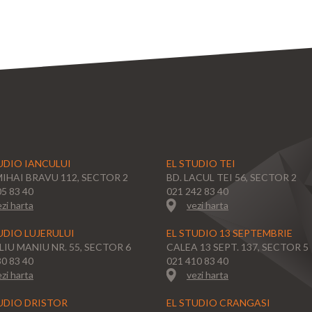
UDIO IANCULUI
EL STUDIO TEI
MIHAI BRAVU 112, SECTOR 2
BD. LACUL TEI 56, SECTOR 2
05 83 40
021 242 83 40
zi harta
vezi harta
UDIO LUJERULUI
EL STUDIO 13 SEPTEMBRIE
ULIU MANIU NR. 55, SECTOR 6
CALEA 13 SEPT. 137, SECTOR 5
30 83 40
021 410 83 40
zi harta
vezi harta
UDIO DRISTOR
EL STUDIO CRANGASI