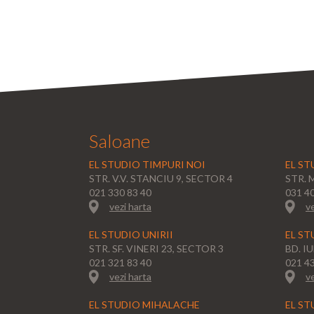
Saloane
EL STUDIO TIMPURI NOI
EL ST
STR. V.V. STANCIU 9, SECTOR 4
STR. 
021 330 83 40
031 4
vezi harta
ve
EL STUDIO UNIRII
EL ST
STR. SF. VINERI 23, SECTOR 3
BD. I
021 321 83 40
021 4
vezi harta
ve
EL STUDIO MIHALACHE
EL ST