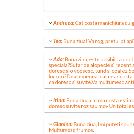
Andreea:
Cat costa manichiura cu 
Teo:
Buna ziua! Va rog, pretul pt ap
Ada:
Buna ziua, este posibil ca unul
speciala?Sufar de alopecie si recent
doresc s-o vopsesc, tund si coafez.Se 
lucruri?Deasemenea, cat m-ar costa t
ca doresc si suvite.Va multumesc anti
Irina:
Buna ziua,cat ma costa estima
doresc suvite roz sau mov Un total 
Gianina:
Buna ziua, Imi puteti spun
Multumesc frumos.