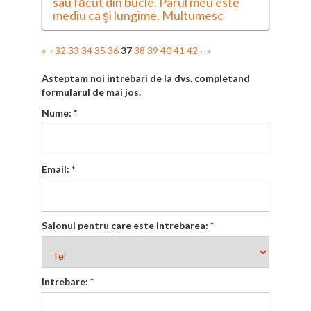
sau făcut din bucle. Parul meu este
mediu ca şi lungime. Multumesc
«
‹
32
33
34
35
36
37
38
39
40
41
42
›
»
Asteptam noi intrebari de la dvs. completand
formularul de mai jos.
Nume:
*
Email:
*
Salonul pentru care este intrebarea:
*
Intrebare:
*