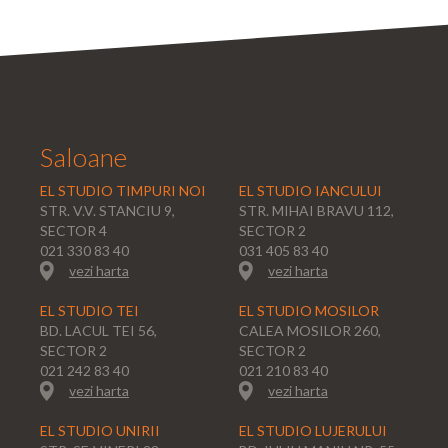
Saloane
EL STUDIO TIMPURI NOI
EL STUDIO IANCULUI
STR. V.V. STANCIU 9,
STR. MIHAI BRAVU 112,
SECTOR 4
SECTOR 2
021 330 83 40
031 405 83 40
vezi harta
vezi harta
EL STUDIO TEI
EL STUDIO MOSILOR
BD. LACUL TEI 56,
CALEA MOSILOR 260,
SECTOR 2
SECTOR 2
021 242 83 40
021 210 83 40
vezi harta
vezi harta
EL STUDIO UNIRII
EL STUDIO LUJERULUI