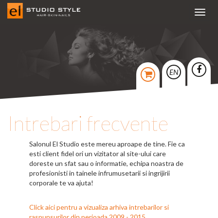
Toggl
navig
EN
Intrebari frecvente
Salonul El Studio este mereu aproape de tine. Fie ca
esti client fidel ori un vizitator al site-ului care
doreste un sfat sau o informatie, echipa noastra de
profesionisti in tainele infrumusetarii si ingrijirii
corporale te va ajuta!
Click aici pentru a vizualiza arhiva intrebarilor si
raspunsurilor din perioada 2009 - 2015