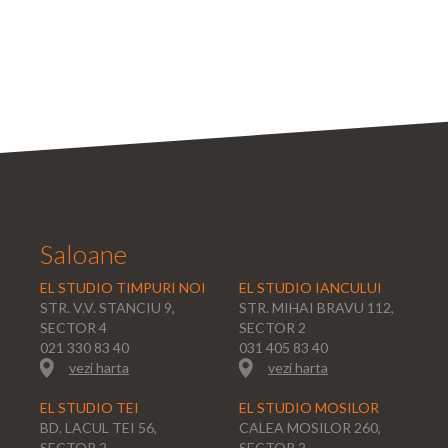
Saloane
EL STUDIO TIMPURI NOI
EL STUDIO IANCULUI
STR. V.V. STANCIU 9,
STR. MIHAI BRAVU 112,
SECTOR 4
SECTOR 2
021 330 83 40
031 405 83 40
vezi harta
vezi harta
EL STUDIO TEI
EL STUDIO MOSILOR
BD. LACUL TEI 56,
CALEA MOSILOR 260,
SECTOR 2
SECTOR 2