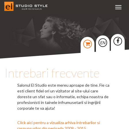
Toggl
navig
EN
Intrebari frecvente
Salonul El Studio este mereu aproape de tine. Fie ca
esti client fidel ori un vizitator al site-ului care
doreste un sfat sau o informatie, echipa noastra de
profesionisti in tainele infrumusetarii si ingrijirii
corporale te va ajuta!
Click aici pentru a vizualiza arhiva intrebarilor si
raspunsurilor din perioada 2009 - 2015