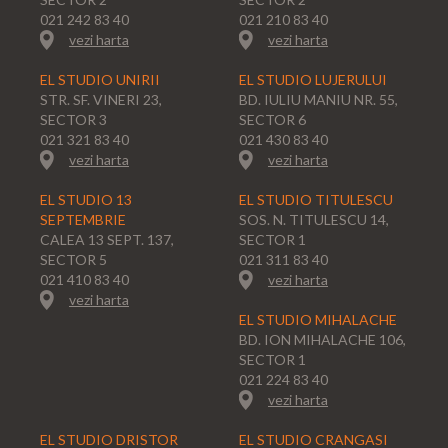
021 242 83 40
021 210 83 40
vezi harta
vezi harta
EL STUDIO UNIRII
EL STUDIO LUJERULUI
STR. SF. VINERI 23,
BD. IULIU MANIU NR. 55,
SECTOR 3
SECTOR 6
021 321 83 40
021 430 83 40
vezi harta
vezi harta
EL STUDIO 13
EL STUDIO TITULESCU
SEPTEMBRIE
SOS. N. TITULESCU 14,
CALEA 13 SEPT. 137,
SECTOR 1
SECTOR 5
021 311 83 40
021 410 83 40
vezi harta
vezi harta
EL STUDIO MIHALACHE
BD. ION MIHALACHE 106,
SECTOR 1
021 224 83 40
vezi harta
EL STUDIO DRISTOR
EL STUDIO CRANGASI