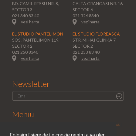
BD. CAMIL RESSU NR. 8,
CALEA CRANGASI NR. 16,
SECTOR 3
SECTOR 6
021 340 83 40
021 326 8340
vezi harta
vezi harta
EL STUDIO PANTELIMON
EL STUDIO FLOREASCA
SOS. PANTELIMON 119,
STR. MIHAI GLINKA 7,
SECTOR 2
SECTOR 2
021 250 8340
021 233 83 40
vezi harta
vezi harta
Newsletter
Meniu
Home
|
Saloane
|
Parteneri
|
Promotii
|
Cariera
|
Contact
|
Politica de confidentialitate
Folosim fisiere de tip cookie pentru a va oferi