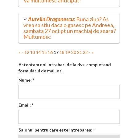
Va multumesc anticipat!
Aurelia Draganescu:
Buna ziua? As
vrea sa stiu daca o gasesc pe Andreea,
sambata 27 oct pt un machiaj de seara?
Multumesc
«
‹
12
13
14
15
16
17
18
19
20
21
22
›
»
Asteptam noi intrebari de la dvs. completand
formularul de mai jos.
Nume:
*
Email:
*
Salonul pentru care este intrebarea:
*