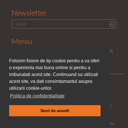
Newsletter
Meniu
Home
|
Saloane
|
Parteneri
|
Promotii
|
Cariera
|
Contact
|
Politica de confidentialitate
Folosim fisiere de tip cookie pentru a va oferi
o experienta mai buna online si pentru a
imbunatati acest site. Continuand sa utilizati
acest site, va dati consimtamantul asupra
utilizarii cookie-urilor.
Politica de confidentialitate
Toate drepturile rezervate © El Studio Style 2005 - 2026 |
Sunt de acord!
Web Design Danco Vision