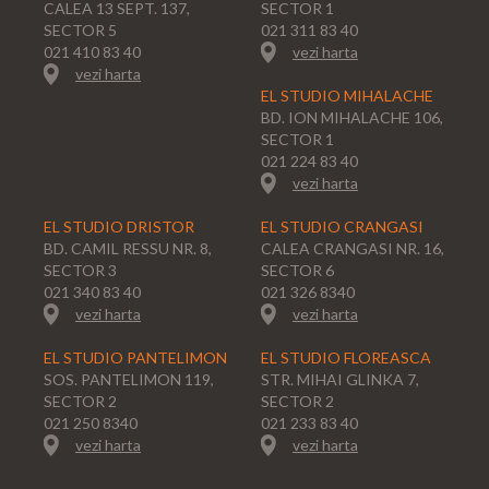
CALEA 13 SEPT. 137,
SECTOR 1
SECTOR 5
021 311 83 40
021 410 83 40
vezi harta
vezi harta
EL STUDIO MIHALACHE
BD. ION MIHALACHE 106,
SECTOR 1
021 224 83 40
vezi harta
EL STUDIO DRISTOR
EL STUDIO CRANGASI
BD. CAMIL RESSU NR. 8,
CALEA CRANGASI NR. 16,
SECTOR 3
SECTOR 6
021 340 83 40
021 326 8340
vezi harta
vezi harta
EL STUDIO PANTELIMON
EL STUDIO FLOREASCA
SOS. PANTELIMON 119,
STR. MIHAI GLINKA 7,
SECTOR 2
SECTOR 2
021 250 8340
021 233 83 40
vezi harta
vezi harta