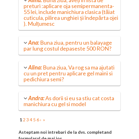
Alina:
Bună ziua, aveți în lista de
preturi :aplicare oja semipermanenta-
55 lei, include manichiura clasica (tăiat
cuticula, pilirea unghiei și îndepărta ojei
). Mulțumesc
Ana:
Buna ziua, pentru un balayage
par lung costul depaseste 500 RON?
Alina:
Buna ziua, Va rog sa ma ajutati
cu un pret pentru aplicare gel maini si
pedichiura semi?
Andra:
As dorii si eu sa stiu cat costa
manichiura cu gel si model
1
2
3
4
5
6
›
»
Asteptam noi intrebari de la dvs. completand
formularul de mai jos.