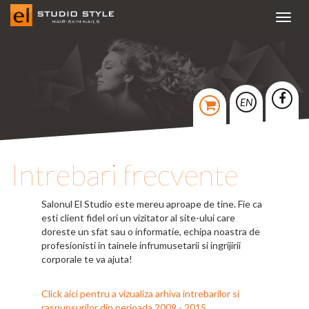
Toggl
navig
EN
Intrebari frecvente
Salonul El Studio este mereu aproape de tine. Fie ca
esti client fidel ori un vizitator al site-ului care
doreste un sfat sau o informatie, echipa noastra de
profesionisti in tainele infrumusetarii si ingrijirii
corporale te va ajuta!
Click aici pentru a vizualiza arhiva intrebarilor si
raspunsurilor din perioada 2009 - 2015