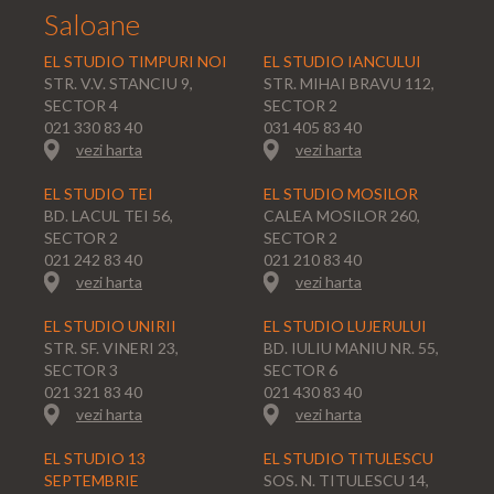
Saloane
EL STUDIO TIMPURI NOI
EL STUDIO IANCULUI
STR. V.V. STANCIU 9,
STR. MIHAI BRAVU 112,
SECTOR 4
SECTOR 2
021 330 83 40
031 405 83 40
vezi harta
vezi harta
EL STUDIO TEI
EL STUDIO MOSILOR
BD. LACUL TEI 56,
CALEA MOSILOR 260,
SECTOR 2
SECTOR 2
021 242 83 40
021 210 83 40
vezi harta
vezi harta
EL STUDIO UNIRII
EL STUDIO LUJERULUI
STR. SF. VINERI 23,
BD. IULIU MANIU NR. 55,
SECTOR 3
SECTOR 6
021 321 83 40
021 430 83 40
vezi harta
vezi harta
EL STUDIO 13
EL STUDIO TITULESCU
SEPTEMBRIE
SOS. N. TITULESCU 14,