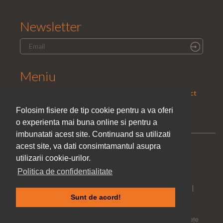
Newsletter
Meniu
Home
|
Saloane
|
Parteneri
|
Promotii
|
Cariera
|
Contact
|
Politica de confidentialitate
Folosim fisiere de tip cookie pentru a va oferi
o experienta mai buna online si pentru a
imbunatati acest site. Continuand sa utilizati
acest site, va dati consimtamantul asupra
utilizarii cookie-urilor.
Politica de confidentialitate
Toate drepturile rezervate © El Studio Style 2005 - 2026 |
Sunt de acord!
Web Design Danco Vision