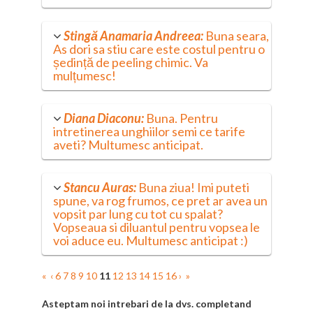
Stingă Anamaria Andreea:
Buna seara,
As dori sa stiu care este costul pentru o
ședință de peeling chimic. Va
mulțumesc!
Diana Diaconu:
Buna. Pentru
intretinerea unghiilor semi ce tarife
aveti? Multumesc anticipat.
Stancu Auras:
Buna ziua! Imi puteti
spune, va rog frumos, ce pret ar avea un
vopsit par lung cu tot cu spalat?
Vopseaua si diluantul pentru vopsea le
voi aduce eu. Multumesc anticipat :)
«
‹
6
7
8
9
10
11
12
13
14
15
16
›
»
Asteptam noi intrebari de la dvs. completand