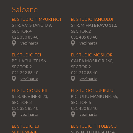
Saloane
EL STUDIO TIMPURI NOI
EL STUDIO IANCULUI
STR. V.V. STANCIU 9,
STR. MIHAI BRAVU 112,
SECTOR 4
SECTOR 2
021 330 83 40
031 405 83 40
vezi harta
vezi harta
EL STUDIO TEI
EL STUDIO MOSILOR
BD. LACUL TEI 56,
CALEA MOSILOR 260,
SECTOR 2
SECTOR 2
021 242 83 40
021 210 83 40
vezi harta
vezi harta
EL STUDIO UNIRII
EL STUDIO LUJERULUI
STR. SF. VINERI 23,
BD. IULIU MANIU NR. 55,
SECTOR 3
SECTOR 6
021 321 83 40
021 430 83 40
vezi harta
vezi harta
EL STUDIO 13
EL STUDIO TITULESCU
SEPTEMBRIE
SOS. N. TITULESCU 14,