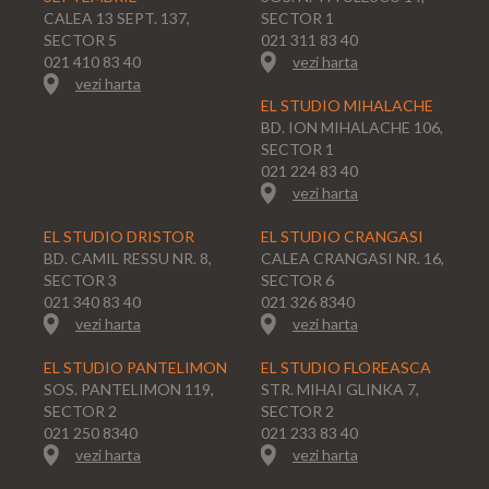
CALEA 13 SEPT. 137,
SECTOR 1
SECTOR 5
021 311 83 40
021 410 83 40
vezi harta
vezi harta
EL STUDIO MIHALACHE
BD. ION MIHALACHE 106,
SECTOR 1
021 224 83 40
vezi harta
EL STUDIO DRISTOR
EL STUDIO CRANGASI
BD. CAMIL RESSU NR. 8,
CALEA CRANGASI NR. 16,
SECTOR 3
SECTOR 6
021 340 83 40
021 326 8340
vezi harta
vezi harta
EL STUDIO PANTELIMON
EL STUDIO FLOREASCA
SOS. PANTELIMON 119,
STR. MIHAI GLINKA 7,
SECTOR 2
SECTOR 2
021 250 8340
021 233 83 40
vezi harta
vezi harta