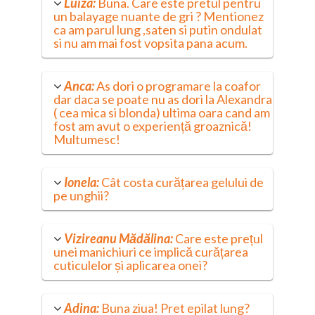
Luiza:
Buna. Care este pretul pentru
un balayage nuante de gri ? Mentionez
ca am parul lung ,saten si putin ondulat
si nu am mai fost vopsita pana acum.
Anca:
As dori o programare la coafor
dar daca se poate nu as dori la Alexandra
( cea mica si blonda) ultima oara cand am
fost am avut o experiență groaznică!
Multumesc!
Ionela:
Cât costa curățarea gelului de
pe unghii?
Vizireanu Mădălina:
Care este prețul
unei manichiuri ce implică curățarea
cuticulelor și aplicarea onei?
Adina:
Buna ziua! Pret epilat lung?