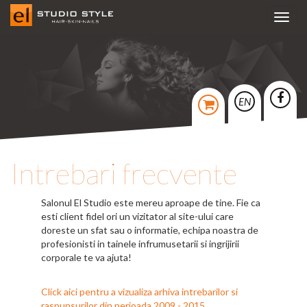
Toggl
navig
EN
Intrebari frecvente
Salonul El Studio este mereu aproape de tine. Fie ca
esti client fidel ori un vizitator al site-ului care
doreste un sfat sau o informatie, echipa noastra de
profesionisti in tainele infrumusetarii si ingrijirii
corporale te va ajuta!
Click aici pentru a vizualiza arhiva intrebarilor si
raspunsurilor din perioada 2009 - 2015